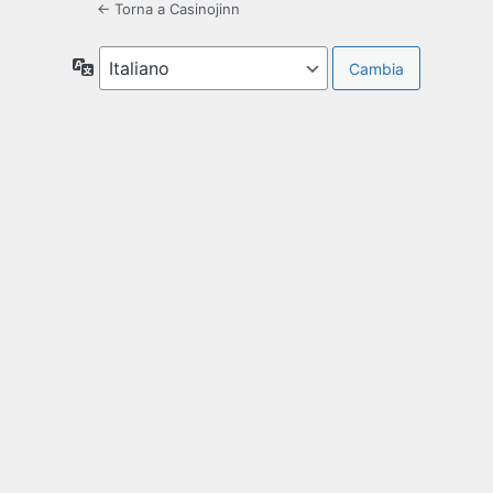
← Torna a Casinojinn
Lingua